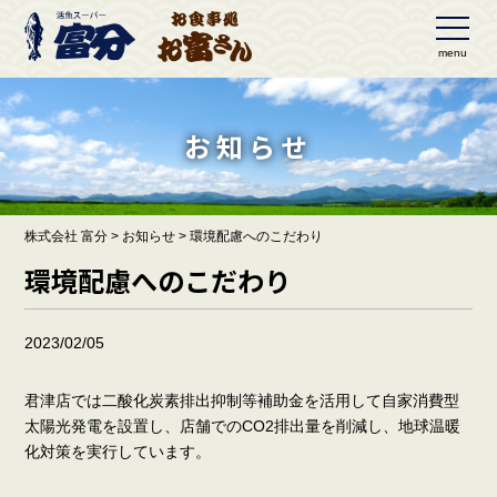
menu
お知らせ
株式会社 富分
>
お知らせ
>
環境配慮へのこだわり
環境配慮へのこだわり
2023/02/05
君津店では二酸化炭素排出抑制等補助金を活用して自家消費型
太陽光発電を設置し、店舗でのCO2排出量を削減し、地球温暖
化対策を実行しています。